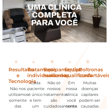
UMA CLÍNICA
COMPLETA
PARA VOCÊ
Resultado
Tratamento
Equipamentos
Equipe
Poltronas
e
individualizado​
modernos
qualificada
confortávei
Tecnologia
Cada
Não só
Em
Muitas
Não nos
paciente
nossos
nossa
doenças
utilizamos
é único
tratamentos
clínica
capilares
somente
e tem
são
você
podem ser
das
um
cuidadosamente
conta
causadas