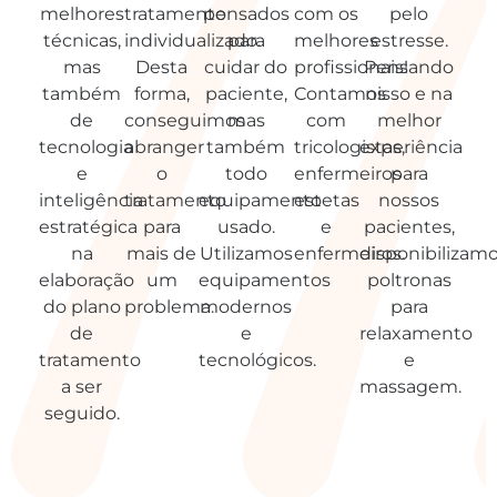
melhores
tratamento
pensados
com os
pelo
técnicas,
individualizado.
para
melhores
estresse.
mas
Desta
cuidar do
profissionais!
Pensando
também
forma,
paciente,
Contamos
nisso e na
de
conseguimos
mas
com
melhor
tecnologia
abranger
também
tricologistas,
experiência
e
o
todo
enfermeiros
para
inteligência
tratamento
equipamento
estetas
nossos
estratégica
para
usado.
e
pacientes,
na
mais de
Utilizamos
enfermeiros.
disponibilizam
elaboração
um
equipamentos
poltronas
do plano
problema.
modernos
para
de
e
relaxamento
tratamento
tecnológicos.
e
a ser
massagem.
seguido.